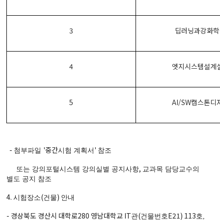
3
딥러닝과강화학
4
엣지시스템설계
5
AI/SW캡스톤디
-
'중간
'
첨부파일
시험 계획서
참조
,
또는 강의포털시스템 강의실별 공지사항
교과목 담당교수의
별도 공지 참조
4.
(
)
시험장소
건물
안내
- 경상북도 경산시 대학로280 영남대학교 IT
(
E21) 113
관
건물번호
호,