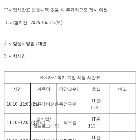
**
시험시간표 변동내역 있을 시 추가적으로 게시 예정
1.
: 2025. 06. 21.(
)
시험기간
토
2.
:
시험실시방법
대면
3.
시험시간
RIS 25-1
학기 기말 시험 시간표
시간
과목명
담당교수님
호실
비고
IT
관
10:10~11:00(2
)
컴퓨터비전응용
교시
정규만
113
/
IT
모바일
관
11:10~12:00(3
)
교시
박우길
113
웹프로그래밍
IT
관