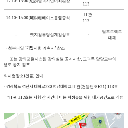
12:10~13:00(4
)
딥러닝과자연어처리
교시
최규상
113
IT
관
14:10~15:00(6
)
데이터베이스응용
교시
임종석
113
텀프로젝트
-
-
엣지컴퓨팅설계
김성호
대체
-
'기말
'
첨부파일
시험 계획서
참조
,
또는 강의포털시스템 강의실별 공지사항
교과목 담당교수의
별도 공지 참조
4.
(
)
시험장소
건물
안내
- 경상북도 경산시 대학로280 영남대학교 IT
(
E21) 113
관
건물번호
호
*IT관 112호는 시험 간 시간이 비는 학생들을 위한 대기공간으로 개방