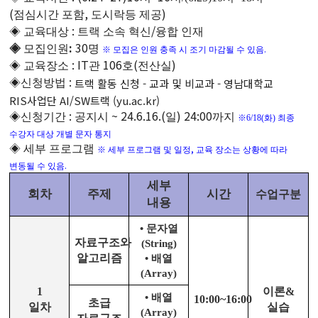
(
,
)
점심시간 포함
도시락등 제공
:
/
◈
교육대상
트랙 소속 혁신
융합 인재
:
30
◈
모집인원
명
.
※
모집은 인원 충족 시 조기 마감될 수 있음
: IT
106
(
)
◈
교육장소
관
호
전산실
:
트랙 활동 신청 - 교과 및 비교과 - 영남대학교
◈
신청방법
RIS사업단 AI/SW트랙 (yu.ac.kr)
:
~ 24.6.16.(
) 24:00
◈
신청기간
공지시
일
까지
※
6/18(화) 최종
수강자 대상 개별 문자 통지
◈
세부 프로그램
,
※
세부 프로그램 및 일정
교육 장소는 상황에 따라
.
변동될 수 있음
세부
회차
주제
시간
수업구분
내용
•
문자열
자료구조와
(String)
알고리즘
•
배열
(Array)
1
이론
&
•
배열
10:00~16:00
초급
일차
실습
(Array)