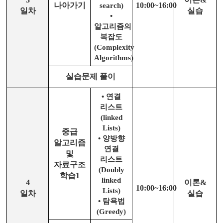
나아가기
10:00~16:00
search)
일차
실습
•
알고리즘의
복잡도
(Complexity
Algorithms)
실습문제 풀이
•
연결
리스트
(li
nked
Lists)
중급
•
양방향
알고리즘
연결
및
리스트
자료구조
(Doubly
학습
1
li
nked
4
이론
&
10:00~16:00
Lists)
일차
실습
•
탐욕법
(Greedy)