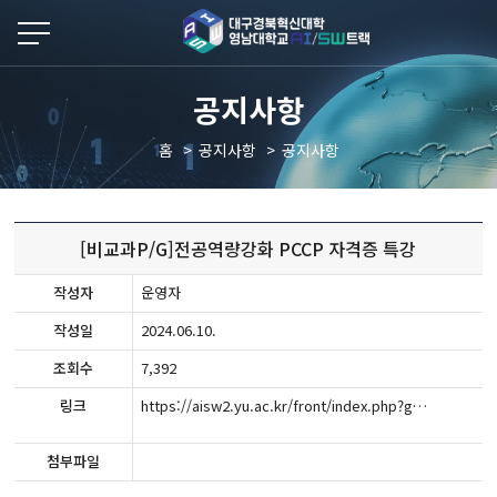
본문 바로가기
공지사항
홈
공지사항
공지사항
[비교과P/G]전공역량강화 PCCP 자격증 특강
작성자
운영자
작성일
2024.06.10.
조회수
7,392
링크
https://aisw2.yu.ac.kr/front/index.php?g_page=program&m_page=program03&act=lecture_result_view&lgCode=1&leCode=44&cate=&siteCode=TOL&allLec=&bstart=&dateType=&slDateS=&slDateE=
첨부파일