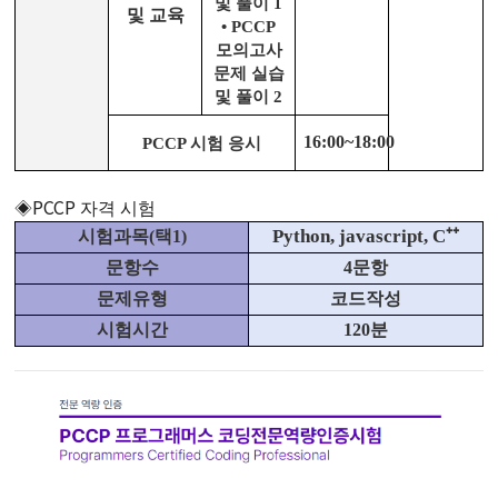
및 풀이
1
및 교육
•
PCCP
모의고사
문제 실습
및 풀이
2
16:00~18:00
PCCP
시험 응시
PCCP
◈
자격 시험
Python, ja
vasc
ript, C
⁺⁺
시험과목
(
택
1)
문항수
4
문항
문제유형
코드작성
시험시간
120
분