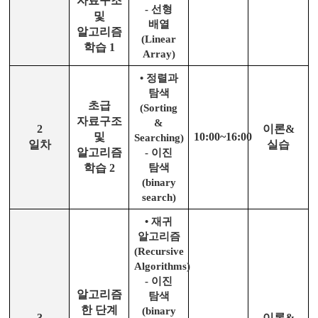
자료구조
-
선형
및
배열
알고리즘
(Linear
학습
1
Array)
•
정렬과
탐색
초급
(Sorting
자료구조
&
2
이론
&
및
10:00~16:00
Searching)
일차
실습
알고리즘
-
이진
학습
2
탐색
(binary
search)
•
재귀
알고리즘
(Recursive
Algorithms)
-
이진
알고리즘
탐색
한 단계
(binary
3
이론
&