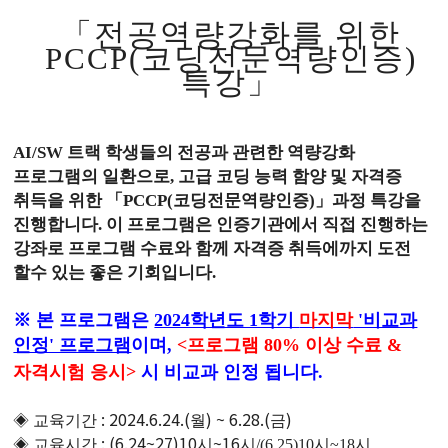
「
전공역량강화를 위한
PCCP(
코딩전문역량인증
)
특강
」
AI/SW
트랙 학생들의 전공과 관련한 역량강화
프로그램의 일환으로
,
고급 코딩 능력 함양 및 자격증
취득을 위한
「
PCCP(
코딩전문역량인증
)
」
과정 특강을
진행합니다
.
이 프로그램은 인증기관에서 직접 진행하는
강좌로 프로그램 수료와 함께 자격증 취득에까지 도전
할수 있는 좋은 기회입니다
.
※ 본 프로그램은
2024학년도 1학기
마지막
'비교과
인정' 프로그램
이며,
<프로그램 80% 이상 수료 &
자격시험 응시>
시 비교과 인정 됩니다.
: 2024.6.24.(
) ~ 6.28.(
)
◈
교육기간
월
금
: (6.24~27)10
~16
◈
교육시간
시
시/(6.25)10시~18시