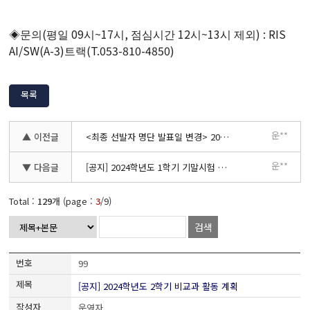
(
09
~17
,
12
~13
) : RIS
◈
문의
평일
시
시
점심시간
시
시 제외
AI/SW(A-3)
(T.053-810-4850)
트랙
목록
운**
▲ 이전글
<최종 선발자 명단 발표일 변경> 2024 Japan IT Week 나고야
운**
▼ 다음글
[공지] 2024학년도 1학기 기말시험 공지
Total :
129
개 (page :
3
/9)
검색
99
[공지] 2024학년도 2학기 비교과 활동 계획
운영자