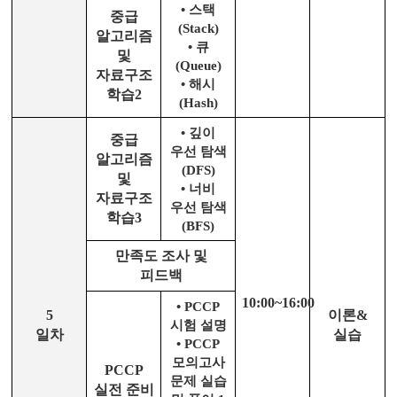
•
스택
중급
(Stack)
알고리즘
•
큐
및
(Queue)
자료구조
•
해시
학습
2
(Hash)
•
깊이
중급
우선 탐색
알고리즘
(DFS)
및
•
너비
자료구조
우선 탐색
학습
3
(BFS)
만족도 조사 및
피드백
10:00~16:00
•
PCCP
5
이론
&
시험 설명
일차
실습
•
PCCP
모의고사
PCCP
문제 실습
실전 준비