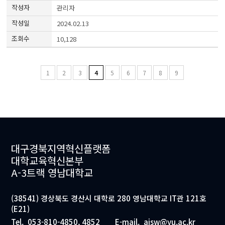
관리자
2024.02.13
10,128
1
2
3
4
5
6
7
8
9
대구경북지역혁신플랫폼
대학교육혁신본부
A-3트랙 영남대학교
(38541) 경상북도 경산시 대학로 280 영남대학교 IT관 121호
(E21)
Tel.
053-810-4850, 4852
E-mail.
aisw@yu.ac.kr