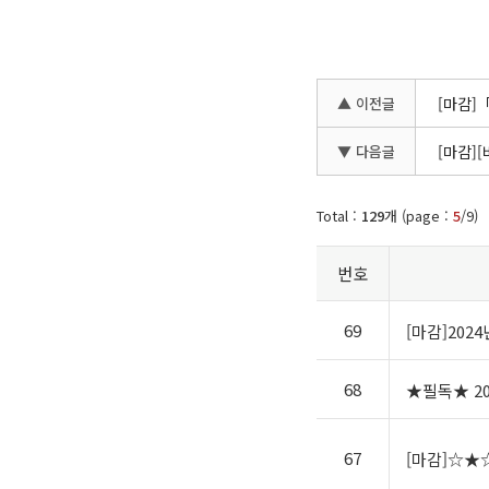
▲ 이전글
[마감]
▼ 다음글
[마감]
Total :
129
개 (page :
5
/9)
번호
69
[마감]202
68
★필독★ 2
67
[마감]☆★