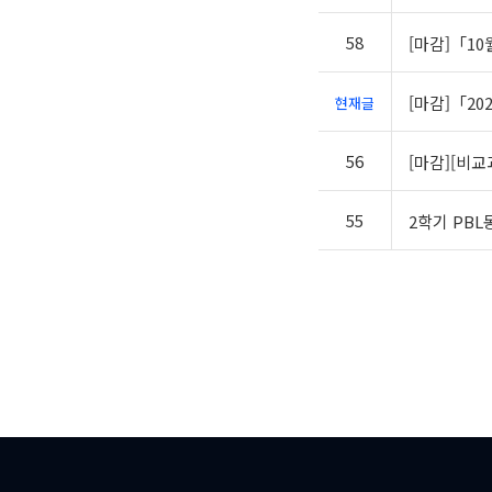
58
[마감]「10
[마감]「20
현재글
56
[마감][비
55
2학기 PB