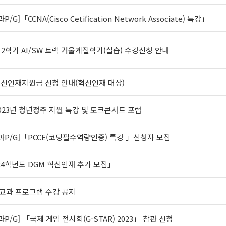
/G]「CCNA(Cisco Cetification Network Associate) 특강」
 2학기 AI/SW 트랙 겨울계절학기(실습) 수강신청 안내
 혁신인재지원금 신청 안내(혁신인재 대상)
2023년 청년정주 지원 특강 및 토크콘서트 포럼
교과P/G]「PCCE(코딩필수역량인증) 특강 」신청자 모집
024학년도 DGM 혁신인재 추가 모집」
교과 프로그램 수강 공지
과P/G] 「국제 게임 전시회(G-STAR) 2023」 참관 신청