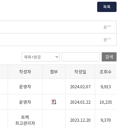
목록
운**
운**
검색
작성자
첨부
작성일
조회수
운영자
2024.02.07
9,913
운영자
2024.01.22
10,235
트랙
2023.12.20
9,370
최고관리자