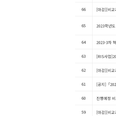
66
[마감][비교과P
65
2023학년도
64
2023-3차
63
[RIS사업]
62
[마감][비
61
[공지]「2
60
진행예정 비
59
[마감][비교