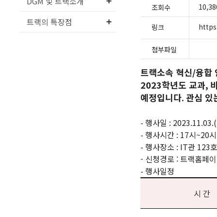
DGM 및 트랙소개
10,38
조회수
트랙의 특장점
http
링크
첨부파일
트랙소속 혁신
/
융합 
2023
학년도 교과
,
예정입니다
.
관심 있
-
행사일
: 2023.11.03.(
- 행사
시간
: 17
시
~20
시
- 행사
장소
: IT
관
123
- 신청경로 : 트랙홈페
-
행사일정
시 간