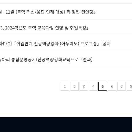
월 ∙ 11월 (트랙 혁신/융합 인재 대상) 취∙창업 컨설팅」
23, 2024학년도 트랙 교육과정 설명 및 취업특강」
교과P/G]「취업연계 전공역량강화 (아두이노) 프로그램」 공지
L동아리 통합운영공지(전공역량강화교육프로그램과)
1
2
3
4
5
6
7