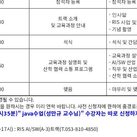
00
참석자 등록
- 참석자 등록
-
인사말
트랙 소개
30
-
RIS
사업 및
및 교육과정 안내
- 기념 촬영
00
석식
- 석식 및 간
- 교육과정 
교육과정 설명회 및
- AI/SW 산
50
산학 협력 소통 프로그램
- 직무 및 산
- 산학 협력 
00
맺음
- 마무리 및 
경될 수 있습니다
.
을 원하시는 경우 미리 연락 바랍니다
.
사전 신청자에 한하여 줌경로
시35분)" java수업(성만규 교수님)" 수강자는 따로 신청
~17
시
) : RIS AI/SW(A-3)
트랙
(T.053-810-4850)