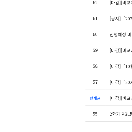
62
[마감][비
61
[공지]「2
60
진행예정 비
59
[마감][비교
58
[마감]「10
57
[마감]「20
[마감][비
현재글
55
2학기 PB