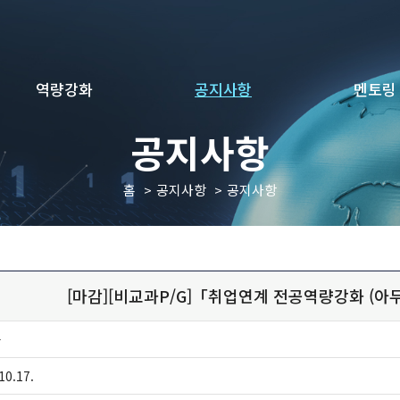
역량강화
공지사항
멘토링
공지사항
홈
공지사항
공지사항
[마감][비교과P/G]「취업연계 전공역량강화 (아
자
10.17.