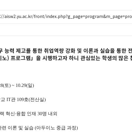
s://aisw2.yu.ac.kr/front/index.php?g_page=program&m_page=pr
무 능력 제고를 통한 취업역량 강화 및
이론과 실습을 통한 
노) 프로그램」을 시행하고자 하니 관심있는 학생의 많은 
(토) ~ 10.29(일)
 IT관 109호(전산실)
트랙 혁신∙융합 인재 30명 내외
관련 이론 및 실습 (아두이노 중급 과정)