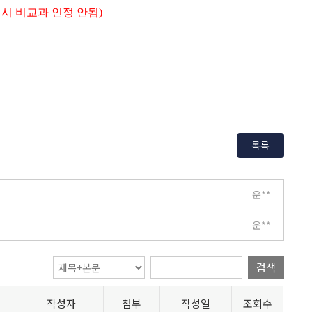
퇴 시 비교과 인정 안됨)
목록
운**
운**
검색
작성자
첨부
작성일
조회수