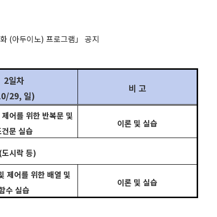
강화
(
아두이노
)
프로그램」 공지
2
일차
비 고
10/29,
일
)
 제어를 위한 반복문 및
이론 및 실습
조건문 실습
(
도시락 등
)
및 제어를 위한 배열 및
이론 및 실습
함수 실습