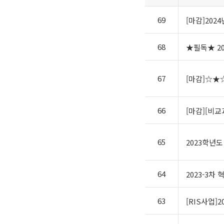
69
[마감]202
68
★필독★ 2
67
[마감]☆★
66
[마감][비교과P
65
2023학년도
64
2023-3차
63
[RIS사업]