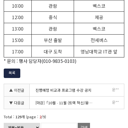
10:00
관람
벡스코
12:00
중식
제공
13:00
관람
벡스코
15:00
부산 출발
전세버스
17:00
대구 도착
영남대학교 IT관 앞
*
문의 : 행사 담당자
(010-9835-0103)
목록
운**
▲ 이전글
진행예정 비교과 프로그램 수강 공지
운**
▼ 다음글
[마감]「10월 ∙ 11월 (트랙 혁신/융합 인재 대상) 취∙창업 컨설팅」
Total :
129
개 (page :
2
/9)
검색