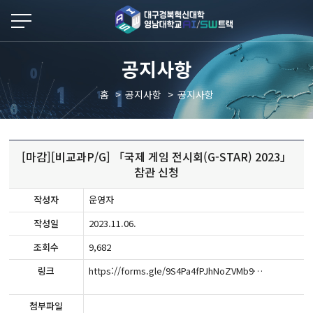
본문 바로가기
공지사항
홈
공지사항
공지사항
[마감][비교과P/G] 「국제 게임 전시회(G-STAR) 2023」
참관 신청
작성자
운영자
작성일
2023.11.06.
조회수
9,682
링크
https://forms.gle/9S4Pa4fPJhNoZVMb9
첨부파일