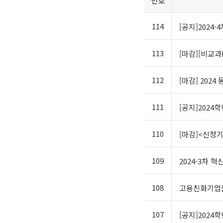
번호
114
[공지]2024
113
[마감][비교과
112
[마감] 202
111
[공지]2024
110
[마감]<신청
109
2024-3차 
108
고용친화기업을
107
[공지]2024