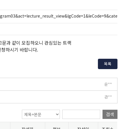
ogram03&act=lecture_result_view&lgCode=1&leCode=9&cate=&si
공고문과 같이 모집하오니 관심있는 트랙
하여 신청하시기 바랍니다.
목록
운**
관**
검색