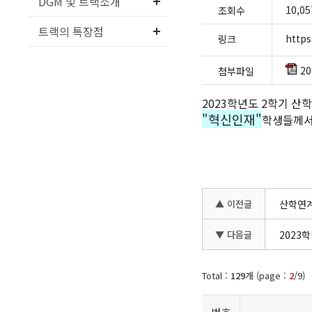
DGM 및 트랙소개
10,05
조회수
트랙의 특장점
http
링크
2
첨부파일
2023학년도 2학기 
"혁신인재"
학생들께서는 
▲ 이전글
산학연계
▼ 다음글
2023
Total :
129
개 (page :
2
/9)