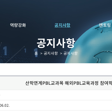
역량강화
공지사항
멘토링
공지사항
홈
공지사항
공지사항
산학연계PBL교과목 해외PBL교육과정 참여학
자
06.02.