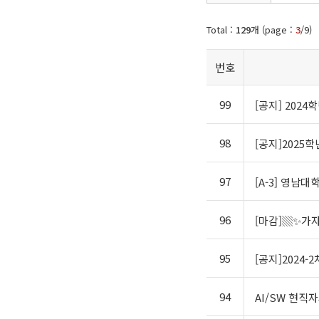
Total :
129
개 (page :
3
/9)
번호
99
[공지] 202
98
[공지]2025
97
[A-3] 영남
96
[마감]▒✨가자
95
[공지]2024
94
AI/SW 현직