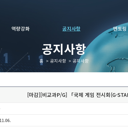
역량강화
공지사항
멘토링
공지사항
홈
공지사항
공지사항
[마감][비교과P/G] 「국제 게임 전시회(G-STA
자
11.06.