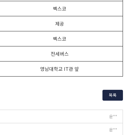
벡스코
제공
벡스코
전세버스
영남대학교 IT관 앞
목록
운**
운**