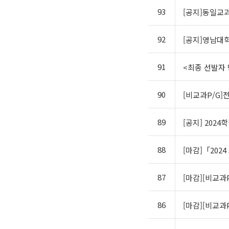
93
[공지]동일교
92
[공지]영남대
91
<최종 선발자 명
90
[비교과P/G]
89
[공지] 202
88
[마감]「2024
87
[마감][비교과
86
[마감][비교과