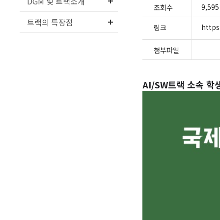
DGM 및 트랙소개
9,595
조회수
트랙의 특장점
http
링크
첨부파일
AI/SW
트랙 소속 학