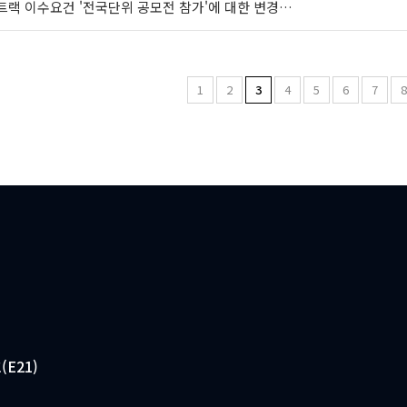
W 트랙 이수요건 '전국단위 공모전 참가'에 대한 변경…
1
2
3
4
5
6
7
(E21)