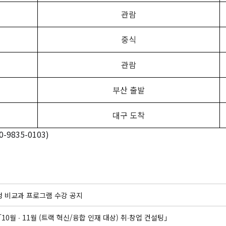
관람
중식
관람
부산 출발
대구 도착
0-9835-0103)
 비교과 프로그램 수강 공지
「10월 ∙ 11월 (트랙 혁신/융합 인재 대상) 취∙창업 컨설팅」