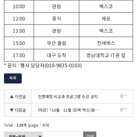
10:00
관람
벡스코
12:00
중식
제공
13:00
관람
벡스코
15:00
부산 출발
전세버스
17:00
대구 도착
영남대학교 IT관 앞
*
문의 : 행사 담당자
(010-9835-0103)
목록
운**
▲ 이전글
진행예정 비교과 프로그램 수강 공지
운**
▼ 다음글
[마감]「10월 ∙ 11월 (트랙 혁신/융합 인재 대상) 취∙창업 컨설팅」
Total :
129
개 (page :
4
/9)
검색