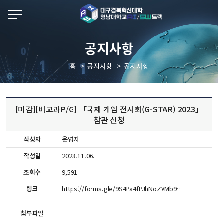
본문 바로가기
공지사항
홈
공지사항
공지사항
[마감][비교과P/G] 「국제 게임 전시회(G-STAR) 2023」
참관 신청
작성자
운영자
작성일
2023.11.06.
조회수
9,591
링크
https://forms.gle/9S4Pa4fPJhNoZVMb9
첨부파일