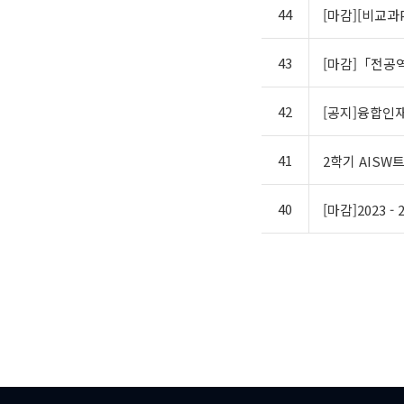
44
[마감][비교과
43
[마감]「전공역
42
[공지]융합인
41
2학기 AISW
40
[마감]2023