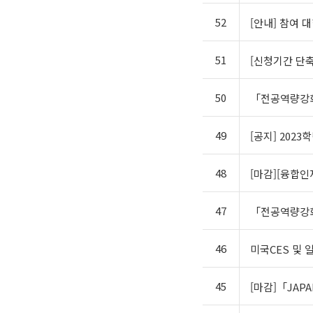
52
[안내] 참여 
51
[신청기간 단축
50
「전공역량강화
49
[공지] 202
48
[마감][융합인
47
「전공역량강화
46
미국CES 및 
45
[마감]「JAPA