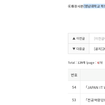
⑥통장사본
(영남대학교 학
▲ 이전글
[이전글
▼ 다음글
[공지]2
Total :
129
개 (page :
6
/9)
번호
54
「JAPAN I
53
「전공역량강화