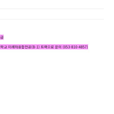
지급
미래차융합전공(B-1) 트랙으로 문의 (053-810-4857)