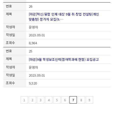
26
[마감]혁신/융합 인재 대상 9월 취∙창업 컨설팅(개인
맞춤형) 참가자 모집(9.…
운영자
2023.09.01
8,964
25
[마감]9월 학생보조인력(참여학과에 한함) 모집공고
운영자
2023.09.01
9,520
1
2
3
4
5
6
7
8
9