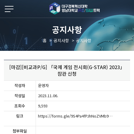
본문 바로가기
공지사항
홈
공지사항
공지사항
[마감][비교과P/G] 「국제 게임 전시회(G-STAR) 2023」
참관 신청
작성자
운영자
작성일
2023.11.06.
조회수
9,593
링크
https://forms.gle/9S4Pa4fPJhNoZVMb9
첨부파일