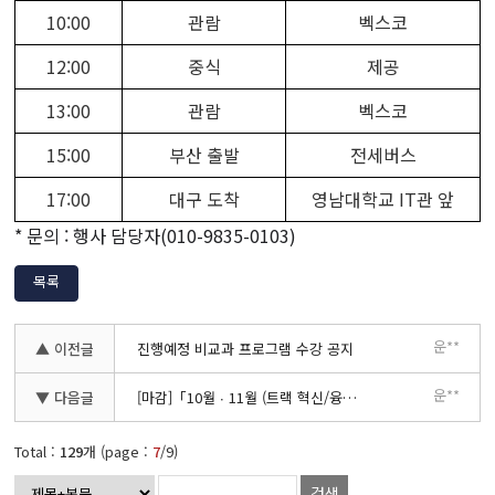
10:00
관람
벡스코
12:00
중식
제공
13:00
관람
벡스코
15:00
부산 출발
전세버스
17:00
대구 도착
영남대학교 IT관 앞
*
문의 : 행사 담당자
(010-9835-0103)
목록
운**
▲ 이전글
진행예정 비교과 프로그램 수강 공지
운**
▼ 다음글
[마감]「10월 ∙ 11월 (트랙 혁신/융합 인재 대상) 취∙창업 컨설팅」
Total :
129
개 (page :
7
/9)
검색