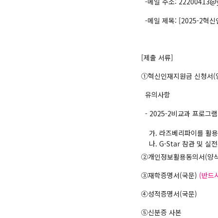
-메일 주소: 22200413@yu
-메일 제목: [2025-2
[제출 서류]
①혁신인재지원금 신청서(양식
유의사항
- 2025-2비교과 프로그
가. 라즈베리파이를 활용한
나. G-Star 참관 및 
②개인정보활용동의서(양식)
③재학증명서(국문)
(반드
④성적증명서(국문)
⑤신분증 사본