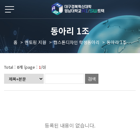
본문 바로가기
동아리 1조
홈
멘토링 지원
캡스톤디자인 학생동아리
동아리 1조
Total :
0
개 (page :
1
/0)
검색
등록된 내용이 없습니다.