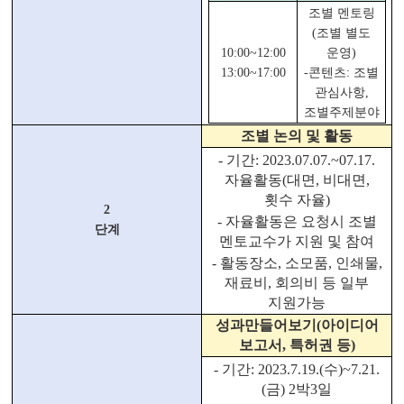
조별 멘토링
(
조별 별도
10:00~12:00
운영
)
13:00~17:00
-
콘텐츠
:
조별
관심사항
,
조별주제분야
조별 논의 및 활동
-
기간
: 2023.07.07.~07.17.
자율활동
(
대면
,
비대면
,
횟수 자율
)
2
-
자율활동은 요청시 조별
단계
멘토교수가 지원 및 참여
-
활동장소
,
소모품
,
인쇄물
,
재료비
,
회의비 등 일부
지원가능
성과만들어보기
(
아이디어
보고서
,
특허권 등
)
-
기간
: 2023.7.19.(
수
)~7.21.
(
금
) 2
박
3
일