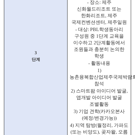
-
장소
:
제주
신화월드리조트 또는
한화리조트
,
제주
국제컨벤션센터
,
제주일원
-
대상
: PBL
학생동아리
구성원 중
1
단계 교육을
이수하고
2
단계활동에서
조원들과 충분히 논의한
3
학생
단계
-
활동내용
1)
농촌융복합산업제주국제박람
참석
2)
스마트팜 아이디어 발굴
,
앱개발 아이디어 발굴
조별활동
3)
기업 견학
(
카카오본사
(
예정
/
변경가능
))
4)
지역 탐방
(
월정리
,
가파도
(
또는 비양도
),
곶자왈
,
오름