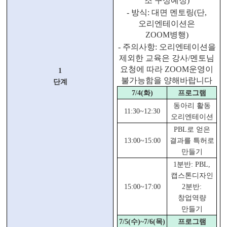
조 구성예정
)
-
방식
:
대면 멘토링
(
단
,
오리엔테이션은
ZOOM
병행
)
-
주의사항
:
오리엔테이션을
제외한 교육은 강사
/
멘토님
요청에 따라
ZOOM
운영이
1
불가능함을 양해바랍니다
단계
7/4(
화
)
프로그램
동아리 활동
11:30~12:30
오리엔테이션
PBL
로 얻은
13:00~15:00
결과를 특허로
만들기
1
분반
: PBL,
캡스톤디자인
15:00~17:00
2
분반
:
창업역량
만들기
7/5(
수
)~7/6(
목
)
프로그램