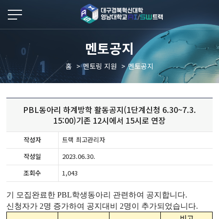
본문 바로가기
멘토공지
홈
멘토링 지원
멘토공지
PBL동아리 하계방학 활동공지(1단계신청 6.30~7.3.
15:00)기존 12시에서 15시로 연장
작성자
트랙 최고관리자
작성일
2023.06.30.
조회수
1,043
기 모집완료한
PBL
학생동아리 관련하여 공지합니다
.
신청자가
2
명 증가하여 공지대비
2
명이 추가되었습니다
.
비고