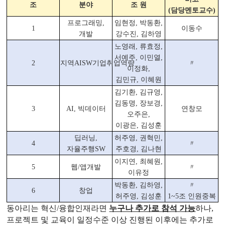
조
분야
조 원
(
담당멘토교수
)
프로그래밍
,
임현정
,
박동환
,
1
이동수
개발
강수진
,
김하영
노영래
,
류효정
,
서예주
,
이민열
,
2
지역
AISW
기업취업역량
〃
이정화
,
김민규
,
이혜원
김기환
,
김규영
,
김동명
,
장보경
,
3
AI,
빅데이터
연창모
오주은
,
이광은
,
김성훈
딥러닝
,
허주영
,
권혁민
,
4
〃
자율주행
SW
주호경
,
김나현
이지연
,
최혜원
,
5
웹
/
앱개발
〃
이유정
박동환
,
김하영
,
〃
6
창업
허주영
,
김성훈
1~5
조 인원중복
동아리는 혁신
/
융합인재라면
누구나 추가로 참석 가능
하나
,
프로젝트 및 교육이 일정수준 이상 진행된 이후에는 추가로