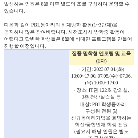
발생하는 인원은
8
월 이후 별도의 조를 구성하여 운영할 수
있습니다
.
다음과 같이
PBL
동아리의 하계방학 활동
(1~3
단계
)
을
공지하니 많은 참여바랍니다
.
사전조사시 방학중 활동이
어렵다고 답변한 학생들은
8
월에 비대면 프로그램을 만들어
진행할 예정입니다
.
집중 밀착형 멘토링 및 교육
(1
차
)
-
기간
:
2023.07.04.(
화
)
13:00~17:00, 07.05.(
수
)~07.06.
(
목
) 10:00~17:00
-
장소
: IT
관
122
호 강의실
,
3
층 전산실습실 등
-
대상
: PBL
학생동아리
구성원 전원 및
신규동아리가입을 희망하는
혁신
/
융합인재 학생 전원
(
필요시 해당 인원은 별도