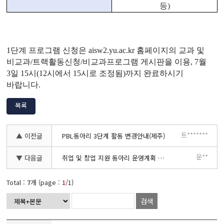
등
)
1
단계 프로그램 신청은
aisw2.yu.ac.kr
홈페이지의 교과 및
비교과
/
트랙활동신청
/
비교과프로그램 게시판을 이용, 7월
3일 15시(12시에서 15시로 조정됨)까지 완료하시기
바랍니다
.
목록
트*******
▲ 이전글
PBL동아리 3단계 활동 변경안내(제주)
운**
▼ 다음글
취업 및 창업 지원 동아리 운영계획 공지
Total :
7
개 (page :
1
/1)
검색